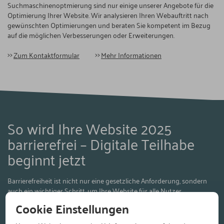
Suchmaschinenoptmierung sind nur einige unserer Angebote für die
Optimierung Ihrer Website. Wir analysieren Ihren Webauftritt nach
gewünschten Optimierungen und beraten Sie kompetent im Bezug
auf die möglichen Verbesserungen oder Erweiterungen.
Zum Kontaktformular
Mehr Informationen
So wird Ihre Website 2025
barrierefrei – Digitale Teilhabe
beginnt jetzt
Barrierefreiheit ist nicht nur eine gesetzliche Anforderung, sondern
auch ein wichtiger Schritt, um Ihre Website für alle Nutzer
zugänglich zu machen. Wir helfen Ihnen, Ihre digitale Präsenz
Cookie Einstellungen
entsprechend den aktuellen Standards wie den WCAG und der EU-
Verordnung (EAA) zu optimieren. Mit einem umfassenden Audit