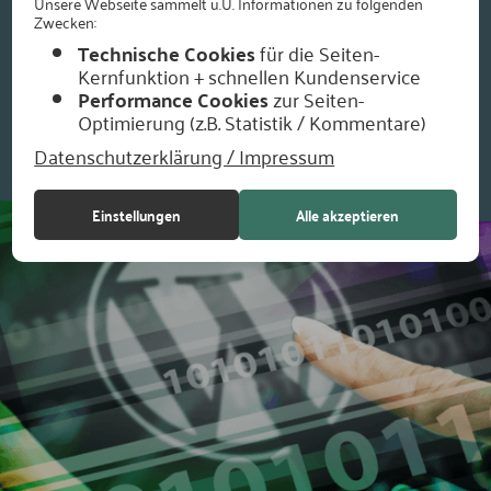
Unsere Webseite sammelt u.U. Informationen zu folgenden
identifizieren wir Verbesserungsmöglichkeiten und setzen gezielte
Zwecken:
Maßnahmen um, um Ihre Website für alle Nutzergruppen zu
Technische Cookies
für die Seiten-
ermöglichen.
Kernfunktion + schnellen Kundenservice
Performance Cookies
zur Seiten-
Zum Kontaktformular
Mehr Informationen
Optimierung (z.B. Statistik / Kommentare)
Datenschutzerklärung / Impressum
Einstellungen
Alle akzeptieren