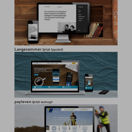
Langesommer
(jetzt typoint)
payleven
(jetzt sumup)