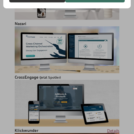
Nazari
CrossEngage
(jetzt Spotler)
Klickwunder
Details