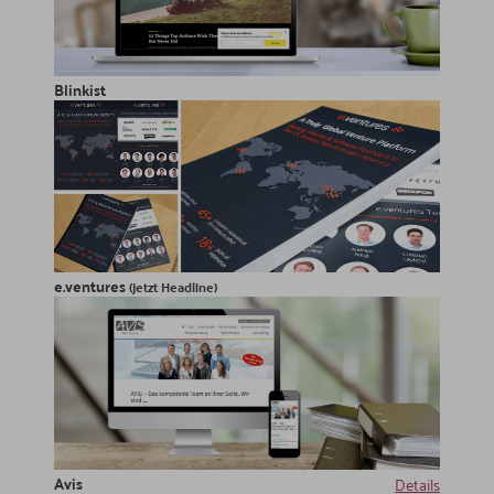
Blinkist
e.ventures
(jetzt Headline)
Avis
Details