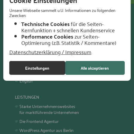
Cookie Einstellungen
Unsere Webseite sammelt u.U. Informationen zu folgenden
Zwecken:
UNTERNEHMEN
Technische Cookies
für die Seiten-
Kontakt
Kernfunktion + schnellen Kundenservice
Performance Cookies
zur Seiten-
Referenzen
Optimierung (z.B. Statistik / Kommentare)
Agentur
Datenschutzerklärung / Impressum
Karriere
Blog
Einstellungen
Alle akzeptieren
Presse
English
LEISTUNGEN
Starke Unternehmenswebsites
für marktführende Unternehmen
Die Frontend Agentur
WordPress Agentur aus Berlin