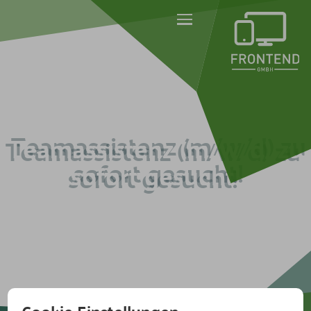
Teamassistenz (m/w/d) zu
sofort gesucht!