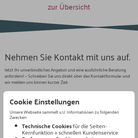
zur Übersicht
Nehmen Sie Kontakt mit uns auf.
Jetzt Ihr unverbindliches Angebot und eine ausführliche Beratung
anfordern! — Schreiben Sie uns direkt über das Kontaktformular und
wir melden uns binnen kurzer Zeit.
Kontakt aufnehmen
Cookie Einstellungen
Unsere Webseite sammelt u.U. Informationen zu folgenden
Zwecken:
Technische Cookies
für die Seiten-
So finden Sie direkt zu uns:
Kernfunktion + schnellen Kundenservice