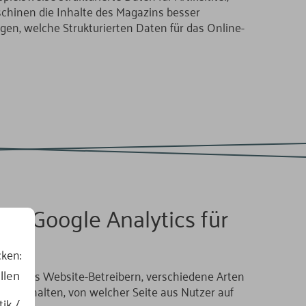
chinen die Inhalte des Magazins besser
egen, welche Strukturierten Daten für das Online-
er Google Analytics für
ken:
llen
lichen es Website-Betreibern, verschiedene Arten
 beinhalten, von welcher Seite aus Nutzer auf
ik /