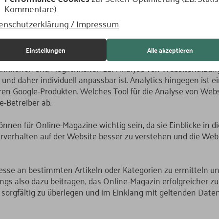
 und wie lange sie auf der Website verweilen.
Kommentare)
sogenannte Tracking-Code-Snippets, die in die Website einge
enschutzerklärung / Impressum
f der Website von Nutzern bestimmte Daten an die Server v
und Visualisierungen aufbereitet, die Website-Betreibern Ein
Einstellungen
Alle akzeptieren
unktionen und Möglichkeiten zur Analyse von Websitenutzung
und daher individuell anpassbar ist. Analytics hingegen ist 
ren Google-Produkten. Welches Tool für die Analyse von Webs
e-Betreiber ab.
nnen für Online-Magazine wichtig sein, da sie Einblicke in d
erverhalten auf der Website besser zu verstehen und die We
esse an bestimmten Artikeln oder Kategorien zu ermitteln un
ngs also dazu beitragen, das Online-Magazin erfolgreicher z
gs sorgfältig zu überlegen und im Einklang mit geltenden D